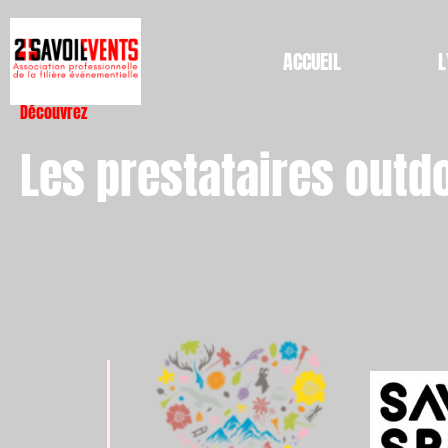
ACCUEIL
L
Découvrez
Les prestataires outd