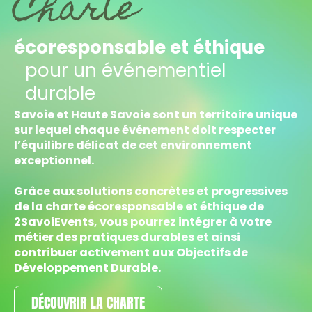
Charte
écoresponsable et éthique
pour un événementiel
durable
Savoie et Haute Savoie sont un territoire unique
sur lequel chaque événement doit respecter
l’équilibre délicat de cet environnement
exceptionnel.
Grâce aux solutions concrètes et progressives
de la charte écoresponsable et éthique de
2SavoiEvents, vous pourrez intégrer à votre
métier des pratiques durables et ainsi
contribuer activement aux Objectifs de
Développement Durable.
DÉCOUVRIR LA CHARTE